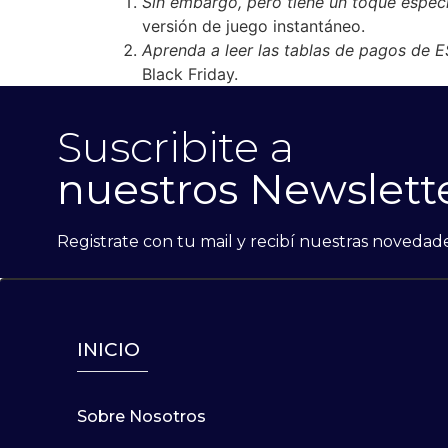
Sin embargo, pero tiene un toque espec
versión de juego instantáneo.
Aprenda a leer las tablas de pagos de E
Black Friday.
Suscribite a
nuestros Newslett
Registrate con tu mail y recibí nuestras novedad
INICIO
Sobre Nosotros