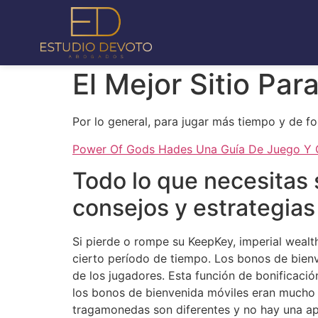
El Mejor Sitio Pa
Por lo general, para jugar más tiempo y de fo
Power Of Gods Hades Una Guía De Juego Y 
Todo lo que necesitas 
consejos y estrategias
Si pierde o rompe su KeepKey, imperial wealt
cierto período de tiempo. Los bonos de bienv
de los jugadores. Esta función de bonificaci
los bonos de bienvenida móviles eran mucho 
tragamonedas son diferentes y no hay una ap