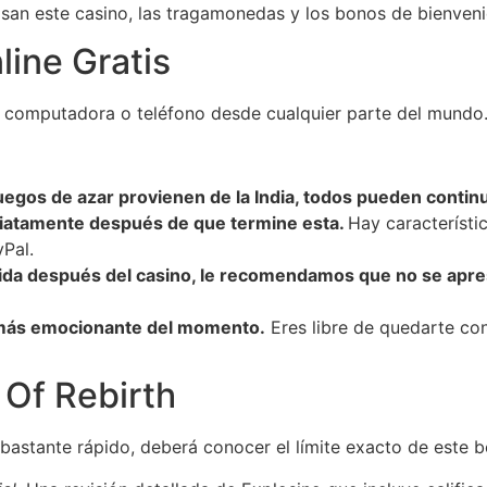
lsan este casino, las tragamonedas y los bonos de bienveni
line Gratis
 computadora o teléfono desde cualquier parte del mundo
uegos de azar provienen de la India, todos pueden continu
iatamente después de que termine esta.
Hay característi
yPal.
ida después del casino, le recomendamos que no se apre
o más emocionante del momento.
Eres libre de quedarte co
Of Rebirth
 bastante rápido, deberá conocer el límite exacto de este