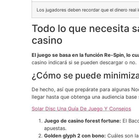
Los jugadores deben recordar que el dinero real 
Todo lo que necesita s
casino
El juego se basa en la función Re-Spin, lo cu
casino indicará si se pueden descargar o no.
¿Cómo se puede minimizar 
De hecho, así que prepárate para algunas Noc
llegar hasta que obtenga una audiencia base 
Solar Disc Una Guía De Juego Y Consejos
Juego de casino forest fortune:
El Bacc
apuestas.
Golden glyph 2 con bono:
Cuáles son la