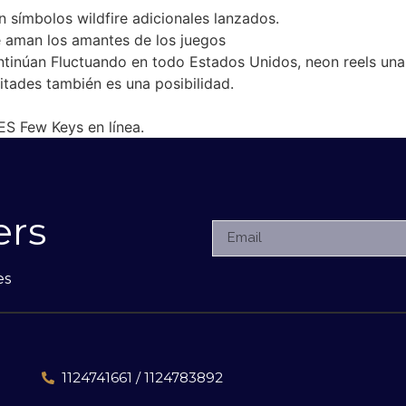
n símbolos wildfire adicionales lanzados.
 aman los amantes de los juegos
tinúan Fluctuando en todo Estados Unidos, neon reels una
ades también es una posibilidad.
 ES Few Keys en línea.
ers
es
1124741661 / 1124783892