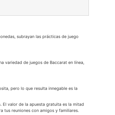
onedas, subrayan las prácticas de juego
na variedad de juegos de Baccarat en línea,
ita, pero lo que resulta innegable es la
 El valor de la apuesta gratuita es la mitad
a tus reuniones con amigos y familiares.