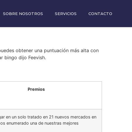
SOBRE NOSOTROS
SERVICIOS
CONTACTO
, puedes obtener una puntuación más alta con
r bingo dijo Feevish.
Premios
gar en un solo tratado en 21 nuevos mercados en
os enumerado una de nuestras mejores