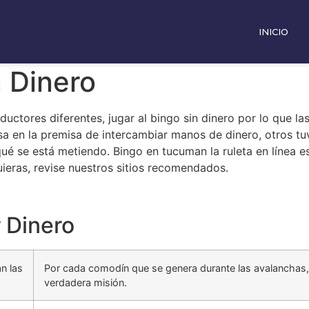
INICIO
n Dinero
uctores diferentes, jugar al bingo sin dinero por lo que las
asa en la premisa de intercambiar manos de dinero, otros tu
qué se está metiendo. Bingo en tucuman la ruleta en línea e
ieras, revise nuestros sitios recomendados.
 Dinero
n las
Por cada comodín que se genera durante las avalanchas
verdadera misión.