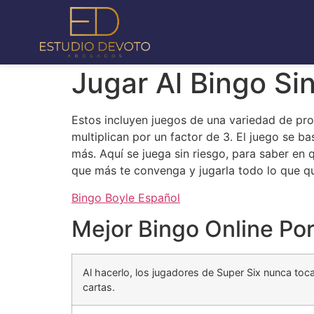
Jugar Al Bingo Si
Estos incluyen juegos de una variedad de prod
multiplican por un factor de 3. El juego se b
más. Aquí se juega sin riesgo, para saber en 
que más te convenga y jugarla todo lo que qu
Bingo Boyle Español
Mejor Bingo Online Por
Al hacerlo, los jugadores de Super Six nunca toca
cartas.