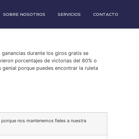
SOBRE NOSOTROS
SERVICIOS
CONTACTO
 ganancias durante los giros gratis se
vieron porcentajes de victorias del 80% o
s genial porque puedes encontrar la ruleta
, porque nos mantenemos fieles a nuestra