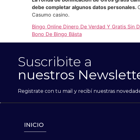
debe completar algunos datos personales.
Casumo casino.
Bingo Online Dinero De Verdad Y Gratis Sin 
Bono De Bingo Bästa
Suscribite a
nuestros Newslett
Registrate con tu mail y recibí nuestras novedad
INICIO