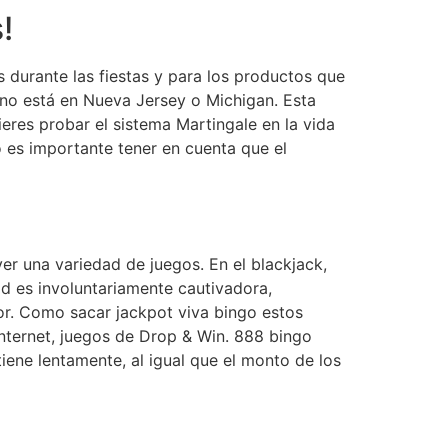
!
durante las fiestas y para los productos que
 no está en Nueva Jersey o Michigan. Esta
eres probar el sistema Martingale en la vida
 es importante tener en cuenta que el
ver una variedad de juegos. En el blackjack,
ad es involuntariamente cautivadora,
or. Como sacar jackpot viva bingo estos
Internet, juegos de Drop & Win. 888 bingo
ene lentamente, al igual que el monto de los