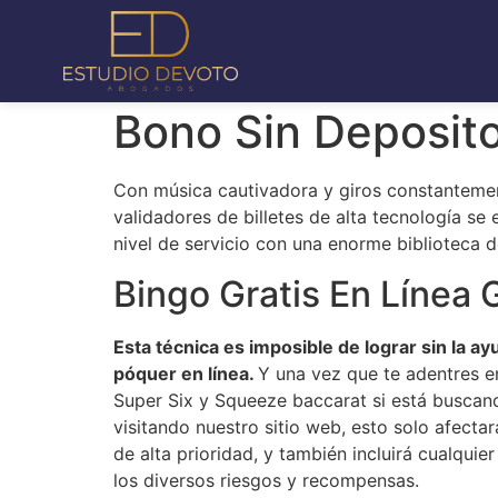
Bono Sin Deposit
Con música cautivadora y giros constantemen
validadores de billetes de alta tecnología se 
nivel de servicio con una enorme biblioteca d
Bingo Gratis En Línea 
Esta técnica es imposible de lograr sin la 
póquer en línea.
Y una vez que te adentres e
Super Six y Squeeze baccarat si está buscan
visitando nuestro sitio web, esto solo afecta
de alta prioridad, y también incluirá cualqui
los diversos riesgos y recompensas.