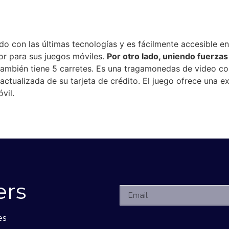
 con las últimas tecnologías y es fácilmente accesible en
or para sus juegos móviles.
Por otro lado, uniendo fuerzas
 también tiene 5 carretes. Es una tragamonedas de video c
 actualizada de su tarjeta de crédito. El juego ofrece una 
vil.
ers
es